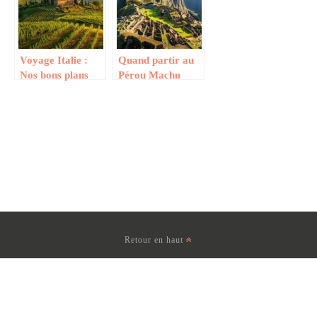
Bordeaux
facilement
Voyage Italie :
Quand partir au
Nos bons plans
Pérou Machu
pour préparer
Picchu selon les
votre séjour sur
microclimats :
les côtes de la
guide complet des
Sardaigne et de la
différences
Sicile
climatiques
régionales
Retour en haut