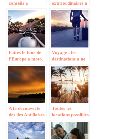
conseils a
extraordinaires a
connaitre pour
visiter dans les
reussir son
Cinque Terre
voyage au Costa-
Rica ?
Faites le tour de
Voyage : les
l’Europe a moto.
destinations a ne
pas manquer
A la decouverte
Toutes les
des iles Antillaises
locations possibles
: voyage au
pour voyager
paradis
dans le luxe