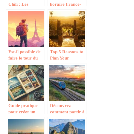
Chili : Les
horaire France-
meilleures
Asie expliqué :
randonnées des
conseils d’experts
Torres del Paine
pour un voyage
en 2025
réussi
Est-il possible de
Top 5 Reasons to
faire le tour du
Plan Your
monde avec son
Destination
chat ? Les pays
Wedding in
les plus
France : Les plus
accueillants pour
beaux chateaux
les félins
pour votre
reportage photo
Guide pratique
Découvrez
pour créer un
comment partir à
album photo
l’aventure sur
après un road trip
l’Île d’Yeu en
partant de