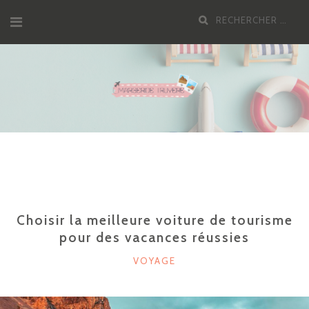
Aller
Recherche
au
pour
contenu
:
Choisir la meilleure voiture de tourisme
pour des vacances réussies
CATÉGORIES
VOYAGE