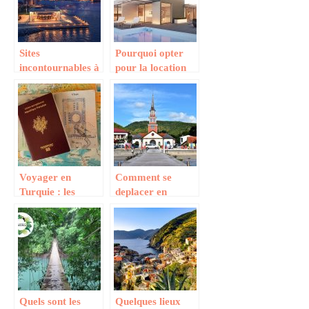
Sites
Pourquoi opter
incontournables à
pour la location
visiter à New
de residence de
York sans
vacances ?
attendre
Voyager en
Comment se
Turquie : les
deplacer en
points essentiels
Martinique ?
Quels sont les
Quelques lieux