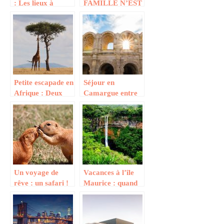
: Les lieux à
FAMILLE N’EST
visiter
PLUS UN CASSE
TETE
Petite escapade en
Séjour en
Afrique : Deux
Camargue entre
conseils utiles
amies
Un voyage de
Vacances à l’île
rêve : un safari !
Maurice : quand
partir ?