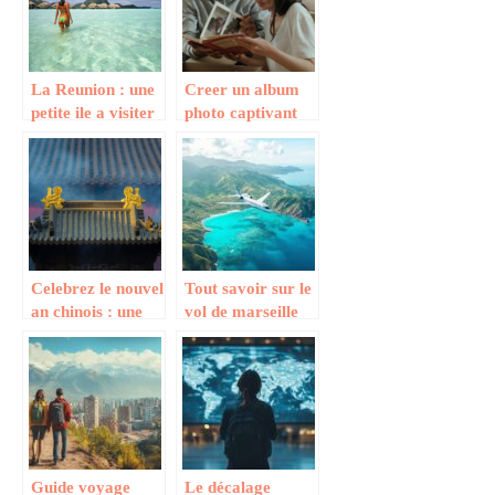
La Reunion : une
Creer un album
petite ile a visiter
photo captivant
pour vous assurer
pour raconter
des vacances de
votre histoire
reve
Celebrez le nouvel
Tout savoir sur le
an chinois : une
vol de marseille
explosion de
vers la république
saveurs et de
dominicaine pour
couleurs
un voyage
inoubliable
Guide voyage
Le décalage