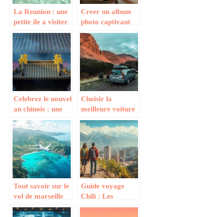
La Reunion : une
Creer un album
petite ile a visiter
photo captivant
pour vous assurer
pour raconter
des vacances de
votre histoire
reve
Celebrez le nouvel
Choisir la
an chinois : une
meilleure voiture
explosion de
de tourisme pour
saveurs et de
des vacances
couleurs
réussies
Tout savoir sur le
Guide voyage
vol de marseille
Chili : Les
vers la république
meilleures
dominicaine pour
randonnées des