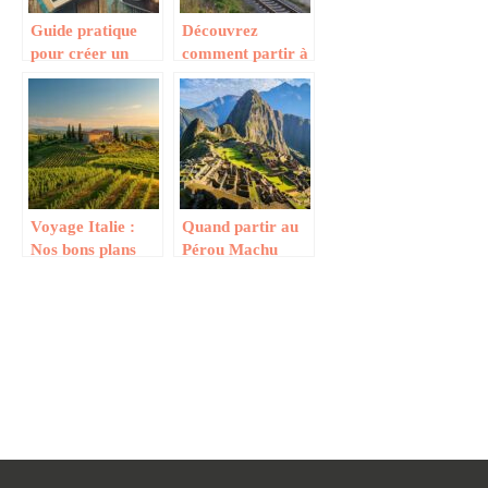
Guide pratique
Découvrez
pour créer un
comment partir à
album photo
l’aventure sur
après un road trip
l’Île d’Yeu en
partant de
Bordeaux
facilement
Voyage Italie :
Quand partir au
Nos bons plans
Pérou Machu
pour préparer
Picchu selon les
votre séjour sur
microclimats :
les côtes de la
guide complet des
Sardaigne et de la
différences
Sicile
climatiques
régionales