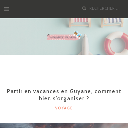
Aller
Recherche
au
pour
contenu
:
Partir en vacances en Guyane, comment
bien s’organiser ?
CATÉGORIES
VOYAGE