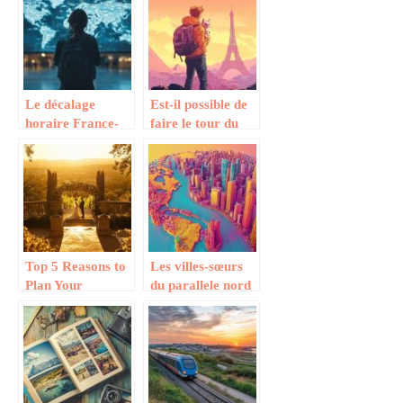
un voyage
Torres del Paine
inoubliable
en 2025
Le décalage
Est-il possible de
horaire France-
faire le tour du
Asie expliqué :
monde avec son
conseils d’experts
chat ? Les pays
pour un voyage
les plus
réussi
accueillants pour
les félins
Top 5 Reasons to
Les villes-sœurs
Plan Your
du parallele nord
Destination
: De New York a
Wedding in
Naples
France : Les plus
beaux chateaux
pour votre
reportage photo