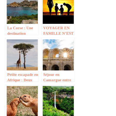
La Corse : Une
VOYAGER EN
destination
FAMILLE N’EST
authentique pour
PLUS UN CASSE
les vacances
TETE
Petite escapade en
Séjour en
Afrique : Deux
Camargue entre
conseils utiles
amies