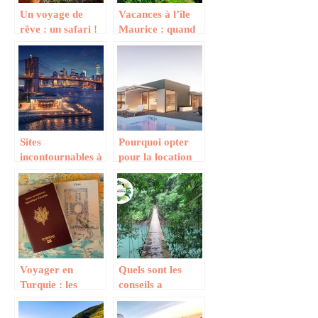
Un voyage de
Vacances à l’île
rêve : un safari !
Maurice : quand
partir ?
Sites
Pourquoi opter
incontournables à
pour la location
visiter à New
de residence de
York sans
vacances ?
attendre
Voyager en
Quels sont les
Turquie : les
conseils a
points essentiels
connaitre pour
reussir son