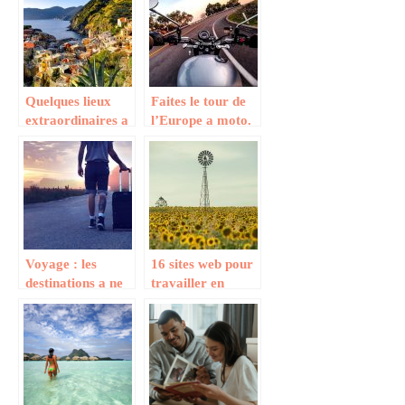
voyage au Costa-
Rica ?
Quelques lieux
Faites le tour de
extraordinaires a
l’Europe a moto.
visiter dans les
Cinque Terre
Voyage : les
16 sites web pour
destinations a ne
travailler en
pas manquer
Australie